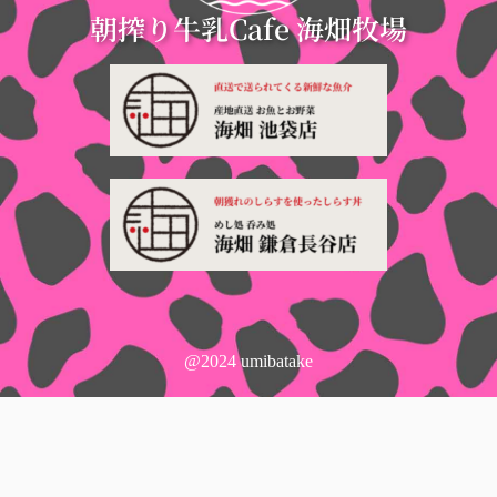
朝搾り牛乳Cafe 海畑牧場
@2024 umibatake