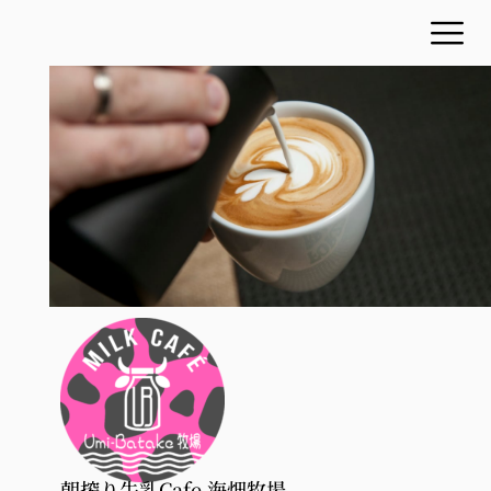
朝搾り牛乳Cafe 海畑牧場